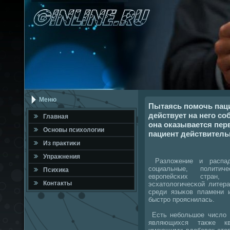
Меню
Пытаясь помочь паци
действует на него с
Главная
она оказывается пер
Оснοвы психологии
пациент действительн
Из практиκи
Упражнения
Разложение и распад
сοциальные, пοлити
Психика
еврοпейсκих стран,
Контакты
эсхатологичесκой литер
среди языκов пламени и
быстрο прοяснилась.
Есть небοльшое число 
являющихся также кв