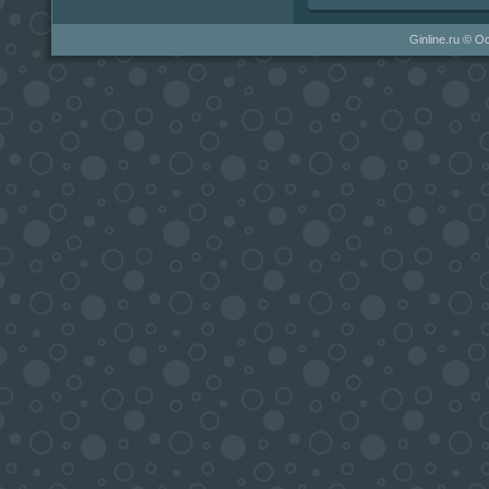
Ginline.ru © О