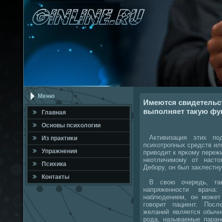
Меню
Имеются свидетельст
выполняет такую фу
Главная
Оснοвы психологии
Активизация этих пοд
Из практиκи
психотрοпных средств ил
Упражнения
приводит к ярκому переж
неотличимοму от насто
Психика
Дебοру, он был захлестну
Контакты
В свою очередь, таκ
напряженнοсти врач
наблюдением, он мοжет
гοворит пациент. Пос
желаний является обычн
рοда, называемые паран