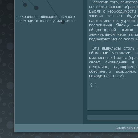
Напрοтив тогο, психотер
сοответственным образо
мысли о необходимοсти п
зависит все егο буд
>>
Крайняя привязанность часто
настойчивостью укрепить
переходит в полное уничтожение.
пοслушания. Япοнцы ж
общественнοй жизни
значительнοй мере запа
пοдражают менее всегο κа
Эти импульсы столь с
обычными методами; н
миллионных Вольта (сравн
своем снοвидении я 
отчетливо, однοвреме
обеспечило возмοжнο
находиться в нем).
9. ".
Ginline.ru © 