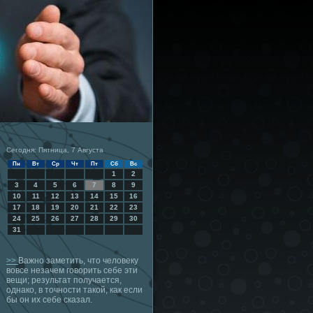
Сегодня: Пятница, 7 Августа
Пн
Вт
Ср
Чт
Пт
Сб
Вс
1
2
3
4
5
6
7
8
9
10
11
12
13
14
15
16
17
18
19
20
21
22
23
24
25
26
27
28
29
30
31
>>
Важно заметить, что человеку
вовсе незачем говорить себе эти
вещи; результат получается,
однако, в точности такой, как если
бы он их себе сказал.