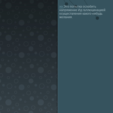
>>
Это попытка ослабить
напряжение Ид галлюцинацией
осуществления какого-нибудь
желания.