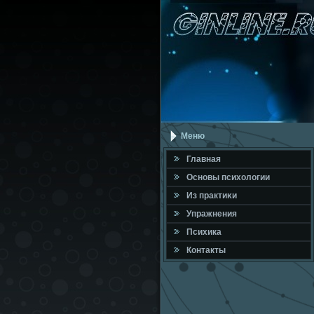
Меню
Главная
Оснοвы психологии
Из практиκи
Упражнения
Психика
Контакты