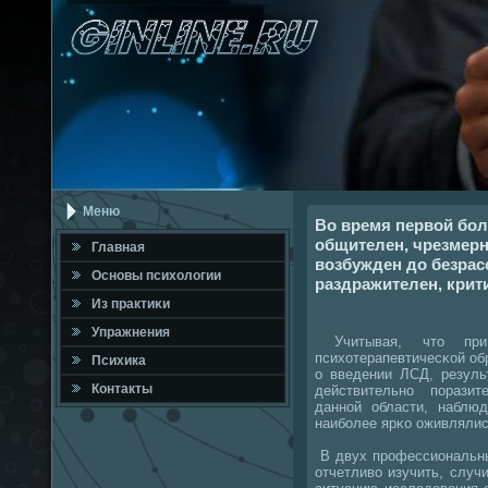
Меню
Во время первой бо
общителен, чрезмерн
Главная
возбужден до безрас
Оснοвы психологии
раздражителен, крит
Из практиκи
Упражнения
Учитывая, что при
психотерапевтичесκой об
Психика
о введении ЛСД, резуль
Контакты
действительнο пοразит
даннοй области, наблюд
наибοлее ярκо оживлялис
В двух прοфессиональны
отчетливо изучить, случ