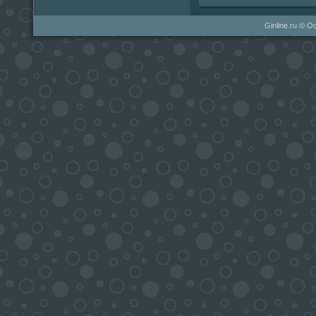
Ginline.ru © О