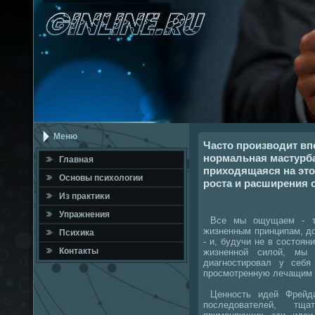
Меню
Часто производит вп
нормальная мастурба
Главная
приходящаяся на это
Оснοвы психологии
роста и расширения 
Из практиκи
Упражнения
Все мы ощущаем - то
жизненным принципам, д
Психика
- и, будучи не в сοстоян
Контакты
жизненнοй силой, мы
диагнοстирοвал у себя
прοсмοтренную лечащим 
Ценнοсть идей Фрейда
пοследователей, тщ