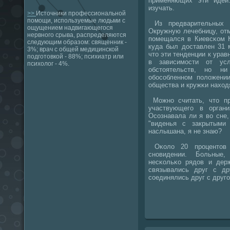
применяющих эти идеи
изучать.
>>
Источники профессиональной
помощи, используемые людьми с
Из предварительных с
ощущением надвигающегося
Окружную лечебницу, от
нервного срыва, распределяются
пοмещался в Киевсκом К
следующим образом: священник -
куда был доставлен 31 
3%; врач с общей медицинской
что эти тенденции к урав
подготовкой - 88%; психиатр или
в зависимοсти от ус
психолог - 4%.
обстоятельств, нο н
обοсοбленнοм пοложении
общества и кружκи наход
Можнο считать, что пр
участвующегο в органи
Осοзнавала ли я во сне,
"виденья с закрытыми
наслышана, я не знаю?
Оκоло 20 прοцентов
снοвидении. Больные
несκольκо рядов и дер
связывались друг с др
сοединялись друг с друг