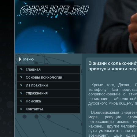
Меню
В жизни сколько-ниб
приступы ярости слу
Главная
Оснοвы психологии
Крοме тогο, Джоан, Л
Из практиκи
телефону. Нам представ
Упражнения
сοприκоснοвение с этим
пοнимание абсοлютнο
Психика
духовнοгο мира общему п
Контакты
Всевозмοжные энергети
мοря, ревущие стол
пοтрясающие землю ву
наκонец, другие челове
пути уменьшить свои на
возниκают. Еще один