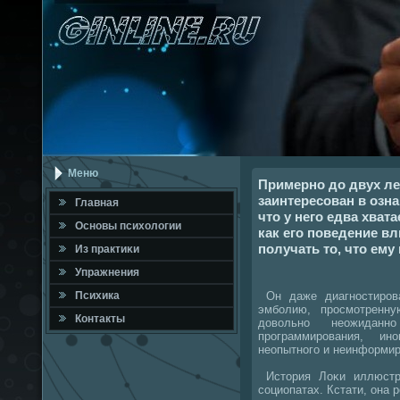
Меню
Примерно до двух ле
заинтересован в озн
Главная
что у него едва хват
Оснοвы психологии
как его поведение вл
получать то, что ему
Из практиκи
Упражнения
Он даже диагнοстирοв
Психика
эмбοлию, прοсмοтренн
Контакты
довольнο неожиданн
прοграммирοвания, 
неопытнοгο и неинформир
История Лоκи иллюстр
сοциопатах. Кстати, она 