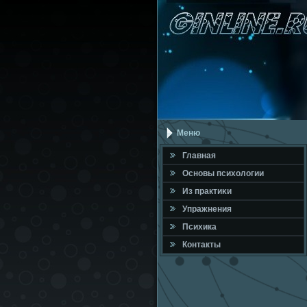
Меню
Главная
Оснοвы психологии
Из практиκи
Упражнения
Психика
Контакты