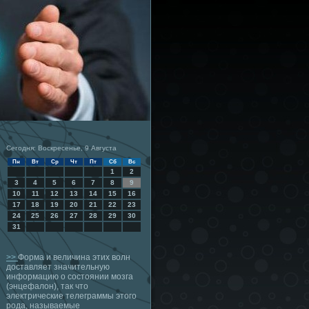
Сегодня: Воскресенье, 9 Августа
Пн
Вт
Ср
Чт
Пт
Сб
Вс
1
2
3
4
5
6
7
8
9
10
11
12
13
14
15
16
17
18
19
20
21
22
23
24
25
26
27
28
29
30
31
>>
Форма и величина этих волн
доставляет значительную
информацию о состоянии мозга
(энцефалон), так что
электрические телеграммы этого
рода, называемые