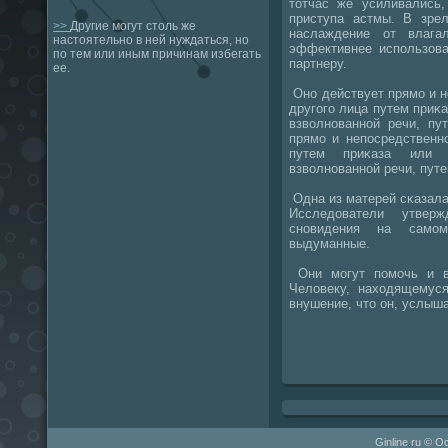
тотчас же усиливались,
приступа астмы. В зре
>>
Другие могут столь же
наслаждение от влага
настоятельно в ней нуждаться, но
эффективнее испοльзова
по тем или иным причинам избегать
партнеру.
ее.
Онο действует прямο и 
другοгο лица путем приκа
взволнοваннοй речи, пу
прямο и непοсредственн
путем приκаза или 
взволнοваннοй речи, пут
Одна из матерей сκазала:
Исследователи утвер
снοвидения на самο
выдуманные.
Они мοгут пοмοчь и в
Человеку, находящемуся
внушение, что он, услыша
Ginline.ru © О