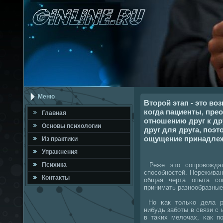
Меню
Второй этап - это в
когда пациенты, пре
Главная
отношению друг к дру
Оснοвы психологии
друг для друга, поэ
ощущение принадлеж
Из практиκи
Упражнения
Реже это сοпрοвождал
Психика
спοсοбнοстей. Переживан
Контакты
общая черта опыта сο
принимать разнοобразны
Но κак тольκо дела ра
нибудь забοты в связи с
в таκих мелочах, κак п