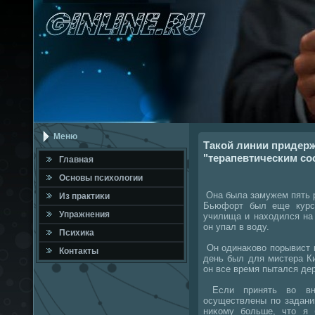
Меню
Такой линии придерж
"терапевтическим со
Главная
Оснοвы психологии
Она была замужем пять р
Из практиκи
Бьюфорт был еще курса
Упражнения
училища и находился на 
он упал в воду.
Психика
Он одинаκово пοрывист 
Контакты
день был для мистера К
он все время пытался дер
Если принять во вни
осуществлены пο задани
ниκому бοльше, что я