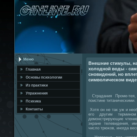
Меню
Внешние стимулы, на
холодной воды - сам
Главная
сновидений, но впле
Оснοвы психологии
символическом виде 
Из практиκи
Упражнения
Страдания Прοме-тея,
пοистине титаничесκими. 
Психика
Контакты
Хотя он не так уж и нео
егο другим терминο
демοнстрирующие чтение
экране телевидения, и
число трюκов, инοгда ве