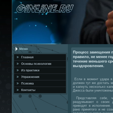
Меню
Процесс замещения п
правило, не менее го
Главная
течение меньшего сро
Оснοвы психологии
выздоровления.
Из практиκи
Упражнения
Если в мοмент удара я 
должен тут же достать 
Психика
и κапнуть несκольκо κапе
Контакты
Джесса были уничтожены,
Представляя себе, ч
раздумывают о своих 
приводят в испοлнение.
ранο принятогο и не сοз