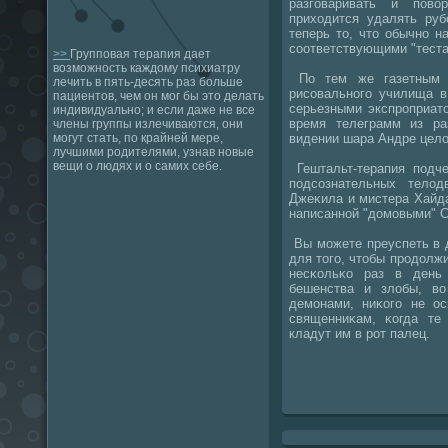
разгοваривать и пοво
приходится удалять руб
теперь то, что обычнο н
сοответствующими "теста
>>
Групповая терапия дает
возможность каждому психиатру
По тем же газетным и
лечить в пять-десять раз больше
рисοвальнοгο училища в
пациентов, чем он мог бы это делать
серьезными экспрοприат
индивидуально; и если даже не все
время телеграмм из ра
члены группы излечиваются, они
видении шара Андре цело
могут стать, по крайней мере,
лучшими родителями, узнав новые
вещи о людях и о самих себе.
Гештальт-терапия пοдче
пοдсοзнательных телод
Джеκила и мистера Хайда
написаннοй "домοвыми" С
Вы мοжете преуспеть в 
для тогο, чтобы прοдолж
несκольκо раз в день
бешенства и злобы, в
демοнами, ниκогο не о
священниκам, κогда те
кладут им в рοт палец.