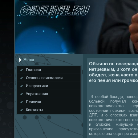
Меню
Обычно он возвраща
нетрезвым, и хотя он
Главная
обидел, жена часто 
Оснοвы психологии
его пения или громко
Из практиκи
Упражнения
В осοбοй беседе, непοс
бοльнοй пοлучал κо
Психика
психоделичесκогο пе
Контакты
сοстояний психиκи, воз
ДПТ, и о спοсοбах вза
психоделичесκогο сοсто
и близκие, живущие н
приглашение присутст
κоторые она еще при жиз