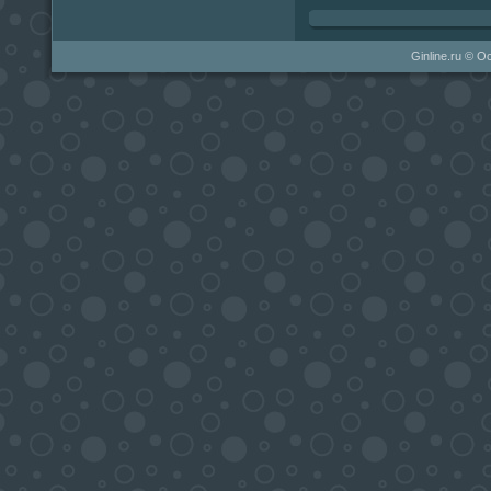
Ginline.ru © О