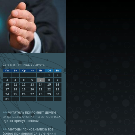
Сегодня: Пятница, 7 Августа
Пн
Вт
Ср
Чт
Пт
Сб
Вс
1
2
3
4
5
6
7
8
9
10
11
12
13
14
15
16
17
18
19
20
21
22
23
24
25
26
27
28
29
30
31
>>
Читатель припомнит другие
виды развлечений на вечеринках,
где он присутствовал.
>>
Методы психоанализа все
более применяются в лечении