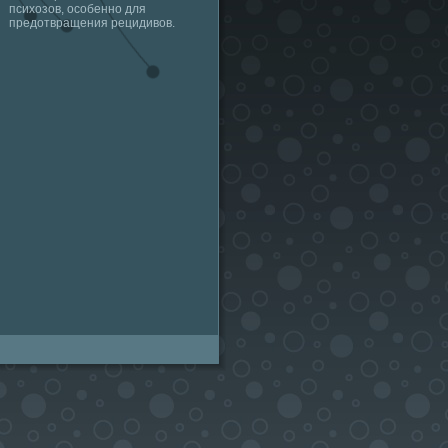
психозов, особенно для
предотвращения рецидивов.