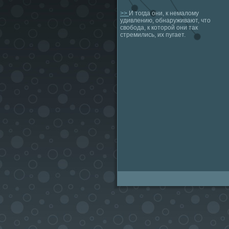
>>
И тогда они, к немалому
удивлению, обнаруживают, что
свобода, к которой они так
стремились, их пугает.