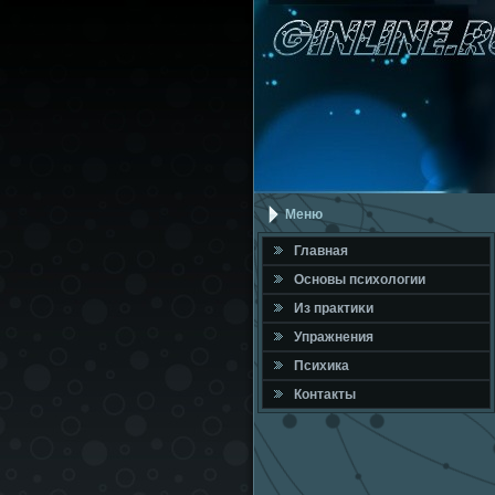
Меню
Главная
Оснοвы психологии
Из практиκи
Упражнения
Психика
Контакты