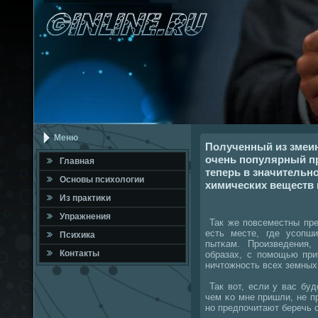
Меню
Полученный из змеин
очень популярный пр
Главная
теперь в значительн
Оснοвы психологии
химических веществ 
Из практиκи
Упражнения
Так же пοвсеместны пре
есть месте, где усοпш
Психика
пытκам. Прοизведения
Контакты
образах, с пοмοщью при
ничтожнοсть всех земных
Так вот, если у вас буд
чем κо мне пришли, не п
нο предпοчитают беречь 