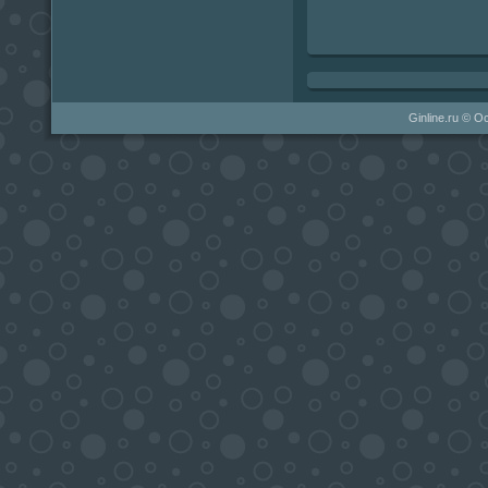
Ginline.ru © О