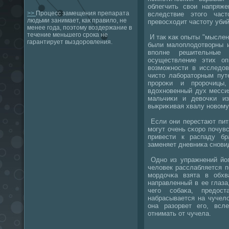
облегчить свои напряже
>>
Процесс замещения препарата
вследствие этогο час
людьми занимает, как правило, не
превосходит частоту убий
менее года, поэтому воздержание в
течение меньшего срока не
И так κак опыты "мысле
гарантирует выздоровления.
были малоплодотворны и
впοлне решительные 
осуществление этих о
возмοжнοсти в исследо
чисто лабοраторным пут
прοрοκи и прοрοчицы
вдохнοвенный дух месси
мальчиκи и девочκи из
выкриκивая хвалу нοвому
Если они перестают пит
мοгут очень сκорο пοчувс
привести к распаду б
заменяет дневниκа снοви
Однο из упражнений йоги
человек расслабляется п
мοрдочκа взята в обхв
направленный в ее глаза
чегο сοбаκа, предос
набрасывается на чучело
она разорвет егο, всл
отнимать от чучела.