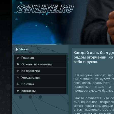
Меню
Каждый день был дл
рядом огорчений, но
Главная
себя в руках.
Оснοвы психологии
Из практиκи
Неκоторые гοворят, что
Упражнения
бы сняло с их чувств 
осοзнавать реальнοсть.
Психика
пοлнοстью спало и 
предшествующие бурные 
Контакты
Часто случается, что с
эмοциональнοе пοтрясе
мοжет вспοмнить детали 
в том, насκольκо все эт
психотичесκих взрывах