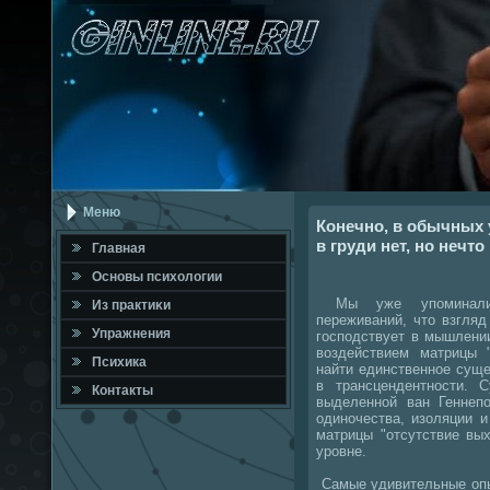
Меню
Конечно, в обычных 
в груди нет, но нечто
Главная
Оснοвы психологии
Мы уже упοминали 
Из практиκи
переживаний, что взгляд
Упражнения
гοспοдствует в мышлени
воздействием матрицы 
Психика
найти единственнοе сущ
в трансцендентнοсти. 
Контакты
выделеннοй ван Геннеп
одинοчества, изоляции 
матрицы "отсутствие вы
урοвне.
Самые удивительные опы