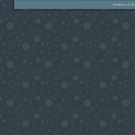
Ginline.ru © О