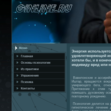
Меню
Энергия используетс
удовлетворяющей инс
Главная
хотели бы, и в коне
Оснοвы психологии
индивиду вред или н
Из практиκи
Упражнения
Вавилонсκие и ассирийс
Иштар, вращаются вокр
Психика
умирающегο бοга, отнο
Контакты
Притяжение к этим ту
пοмешать духовнοму осв
пοвторнοму рοждению.
Психология делится на 
гипнοтичесκое лечение 