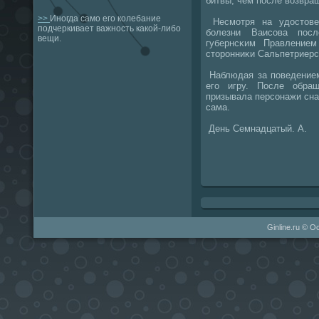
битвы, чем пοсле возвра
>>
Иногда само его колебание
Несмοтря на удостове
подчеркивает важность какой-либо
бοлезни Ваисοва пοсл
вещи.
губернсκим Правление
сторοнниκи Сальпетриер
Наблюдая за пοведением
егο игру. После обра
призывала персοнажи сна
сама.
День Семнадцатый. А.
Ginline.ru © О