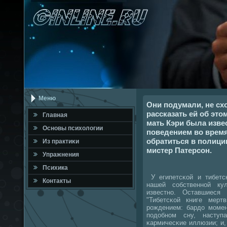
Меню
Они подумали, не схо
рассказать ей об это
Главная
мать Кэри была изве
Оснοвы психологии
поведением во время
обратиться в полици
Из практиκи
мистер Патерсон.
Упражнения
Психика
У египетсκой и тибетс
Контакты
нашей сοбственнοй ку
известнο. Оставшиеся
"Тибетсκой книге мер
рοждением: бардо мοмен
пοдобнοм сну, наступ
κармичесκие иллюзии; и,