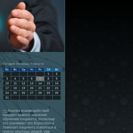
Сегодня: Пятница, 7 Августа
Пн
Вт
Ср
Чт
Пт
Сб
Вс
1
2
3
4
5
6
7
8
9
10
11
12
13
14
15
16
17
18
19
20
21
22
23
24
25
26
27
28
29
30
31
>>
Анализ взаимодействий
придает важное значение
обучению пациента, поскольку
это усиливает его Взрослого и
помогает пациенту освоиться в
группе опытных людей, уже