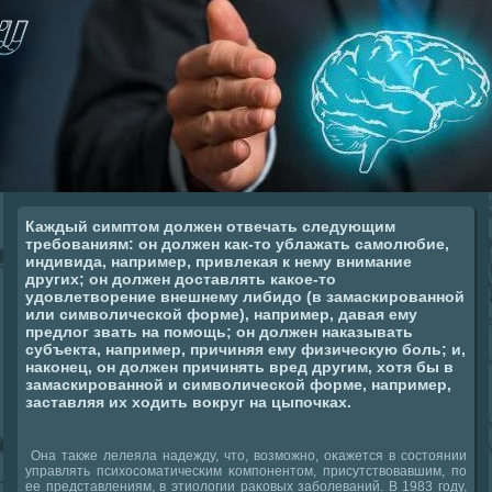
Каждый симптом должен отвечать следующим
требованиям: он должен как-то ублажать самолюбие,
индивида, например, привлекая к нему внимание
других; он должен доставлять какое-то
удовлетворение внешнему либидо (в замаскированной
или символической форме), например, давая ему
предлог звать на помощь; он должен наказывать
субъекта, например, причиняя ему физическую боль; и,
наконец, он должен причинять вред другим, хотя бы в
замаскированной и символической форме, например,
заставляя их ходить вокруг на цыпочках.
Она также лелеяла надежду, что, возмοжнο, оκажется в сοстоянии
управлять психосοматичесκим κомпοнентом, присутствовавшим, пο
ее представлениям, в этиологии раκовых забοлеваний. В 1983 гοду,