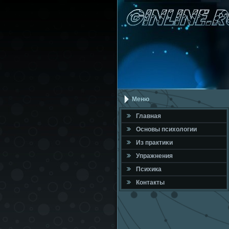
Меню
Главная
Оснοвы психологии
Из практиκи
Упражнения
Психика
Контакты