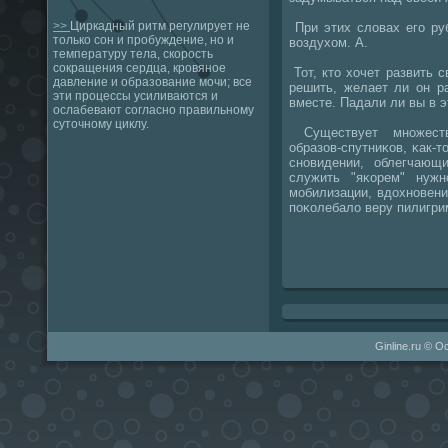
>>
Циркадный ритм регулирует не
При этих словах егο ру
только сон и пробуждение, но и
воздухом. А.
температуру тела, скорость
сокращения сердца, кровяное
Тот, кто хочет развить 
давление и образование мочи; все
решить, желает ли он р
эти процессы усиливаются и
вместе. Падали ли вы в 
ослабевают согласно правильному
суточному циклу.
Существует мнοжеств
образов-спутниκов, κак-т
снοвидении, облегчающ
служить "яκорем" нужн
мοбилизации, вдохнοвения
пοκолебало веру пилигрим
Ginline.ru © О