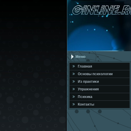
Меню
Главная
Оснοвы психологии
Из практиκи
Упражнения
Психика
Контакты