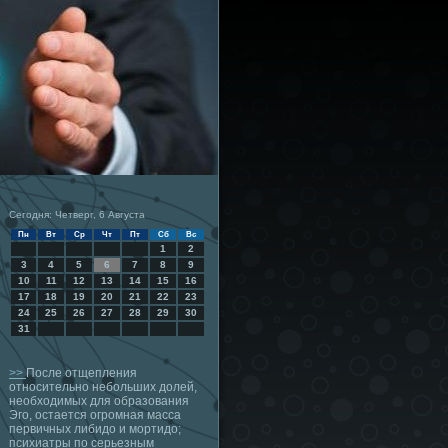
Сегодня: Четверг, 6 Августа
Пн
Вт
Ср
Чт
Пт
Сб
Вс
1
2
3
4
5
6
7
8
9
10
11
12
13
14
15
16
17
18
19
20
21
22
23
24
25
26
27
28
29
30
31
>>
После отщепления
относительно небольших долей,
необходимых для образования
Эго, остается огромная масса
первичных либидо и мортидо;
психиатры по серьезным