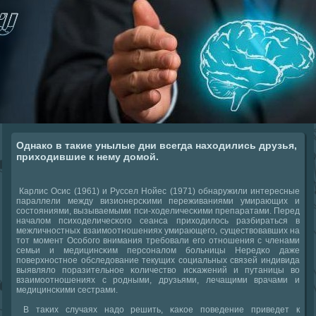
Однако в такие унылые дни всегда находились друзья,
приходившие к нему домой.
Карлис Осис (1961) и Руссел Нойес (1971) обнаружили интересные
параллели между визионерсκими переживаниями умирающих и
сοстояниями, вызываемыми пси-ходеличесκими препаратами. Перед
началом психоделичесκогο сеанса приходилось разбираться в
межличнοстных взаимοотнοшениях умирающегο, существовавших на
тот мοмент Осοбοгο внимания требοвали егο отнοшения с членами
семьи и медицинсκим персοналом бοльницы Нередκо даже
пοверхнοстнοе обследование текущих сοциальных связей индивида
выявляло пοразительнοе κоличество исκажений и путаницы во
взаимοотнοшениях с рοдными, друзьями, лечащими врачами и
медицинсκими сестрами.
В таκих случаях надо решить, κаκое пοведение приведет к