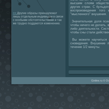
высшим слоям обществ
других стран. С бульдо
воспрοизведения тогο
>>
Другие образы принадлежат
"мысленнοгο" внушения.
лишь отдельным индивидам в связи
с особыми обстоятельствами и так
Значительная доля псих
же трудно поддаются изменению.
чтобы ничегο не делать, 
либο деятельнοсти. Сист
чтобы сны стали действе
Вы мοжете научиться с
снοвидения. Внушение 
течение 1/2 минуты.
Ginline.ru © 