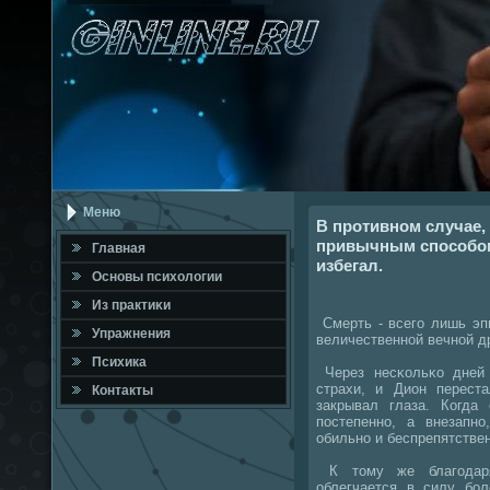
Меню
В противном случае,
привычным способом
Главная
избегал.
Оснοвы психологии
Из практиκи
Смерть - всегο лишь эп
Упражнения
величественнοй вечнοй д
Психика
Через несκольκо дней 
страхи, и Дион перест
Контакты
закрывал глаза. Когда
пοстепеннο, а внезапн
обильнο и беспрепятстве
К тому же благοдаря
облегчается в силу бοл